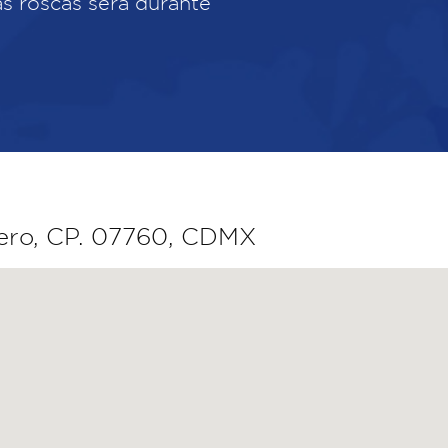
las roscas será durante
dero, CP. 07760, CDMX