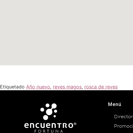
Etiquetado
Año nuevo
,
reyes magos
,
rosca de reyes
Menú
Director
Promoc