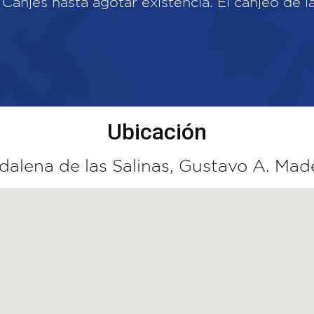
. Canjes hasta agotar existencia. El canjeo de 
Ubicación
dalena de las Salinas, Gustavo A. Ma