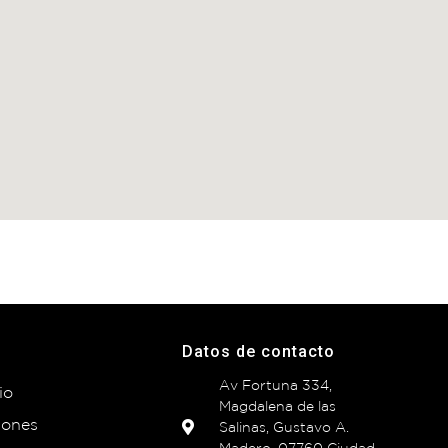
Datos de contacto
Av Fortuna 334,
io
Magdalena de las
iones
Salinas, Gustavo A.
Madero, 07760 Ciudad