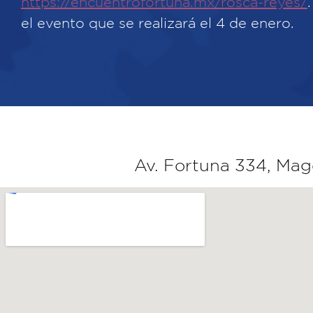
https://encuentrofortuna.mx/rosca-reyes/
el evento que se realizará el 4 de enero.
Av. Fortuna 334, Mag